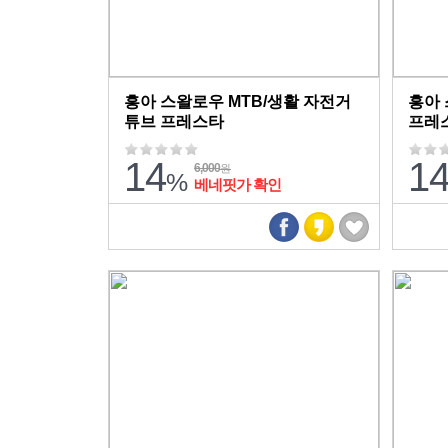
흥아 스왈로우 MTB/생활 자전거
흥아 
튜브 프레스타
프레
14
1
6,000
원
%
베네핏가 확인