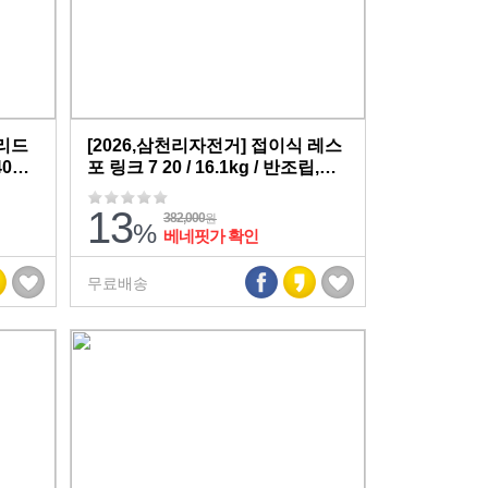
브리드
[2026,삼천리자전거] 접이식 레스
40
포 링크 7 20 / 16.1kg / 반조립,무
배송
료배송
13
382,000
원
%
베네핏가 확인
무료배송