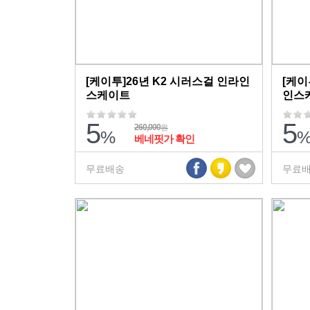
[케이투]26년 K2 시러스걸 인라인
[케이
스케이트
인스
5
5
260,000
원
%
베네핏가 확인
무료배송
무료