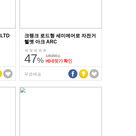
LTD
크랭크 로드형 세미에어로 자전거
헬멧 아크 ARC
47
139,000
원
%
베네핏가 확인
무료배송