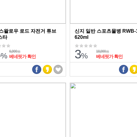
스왈로우 로드 자전거 튜브
신지 일반 스포츠물병 RWB-1
스타
620ml
4
3
6,000
18,000
원
원
%
%
베네핏가 확인
베네핏가 확인