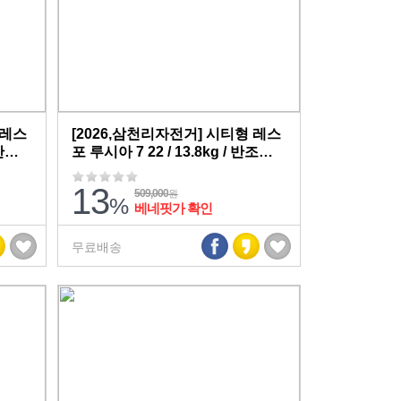
 레스
[2026,삼천리자전거] 시티형 레스
 반조
포 루시아 7 22 / 13.8kg / 반조립,
무료배송
13
509,000
원
%
베네핏가 확인
무료배송