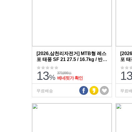
[2026,삼천리자전거] MTB형 레스
[20
포 태풍 SF 21 27.5 / 16.7kg / 반조
포 태풍
립,무료배송
립,
13
1
373,000
원
%
베네핏가 확인
무료배송
무료