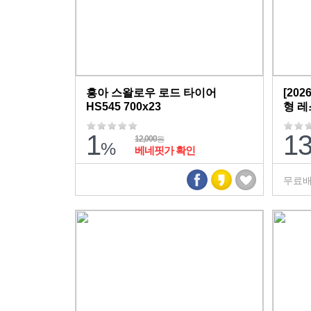
흥아 스왈로우 로드 타이어
[20
HS545 700x23
형 레스
size
1
1
12,000
원
%
베네핏가 확인
무료