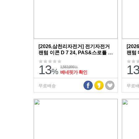
[2026,삼천리자전거] 전기자전거
[20
팬텀 이콘 D 7 24, PAS&스로틀 겸
팬텀 
용 / 26.1kg / 완조립,무료배송
용 / 
13
1
1,563,000
원
%
베네핏가 확인
무료배송
무료