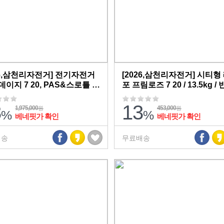
26,삼천리자전거] 전기자전거
[2026,삼천리자전거] 시티형
데이지 7 20, PAS&스로틀 겸
포 프림로즈 7 20 / 13.5kg /
26.1kg / 완조립,무료배송
립,무료배송
3
13
1,975,000
453,000
원
원
%
%
베네핏가 확인
베네핏가 확인
배송
무료배송