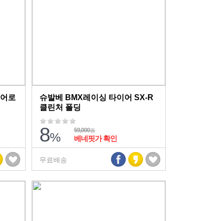
에어로
슈발베 BMX레이싱 타이어 SX-R
클린처 폴딩
8
59,000
원
%
베네핏가 확인
무료배송