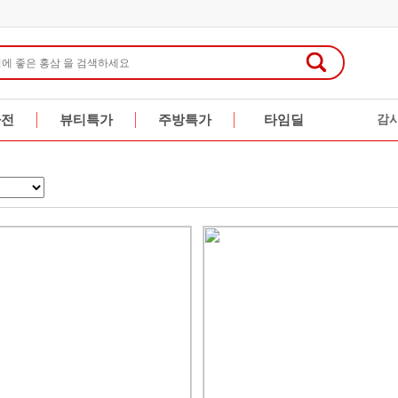
가전
뷰티특가
주방특가
타임딜
감
행