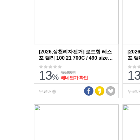
[2026,삼천리자전거] 로드형 레스
[20
포 랠리 100 21 700C / 490 size /
포 랠리 
13.8kg / 반조립,무료배송
13.
13
1
420,000
원
%
베네핏가 확인
무료배송
무료