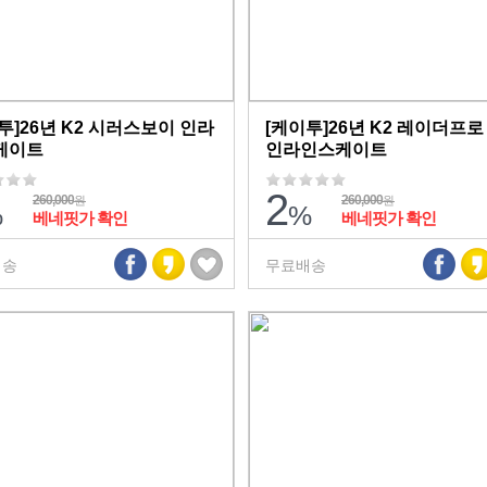
투]26년 K2 시러스보이 인라
[케이투]26년 K2 레이더프로 
케이트
인라인스케이트
2
260,000
260,000
원
원
%
%
베네핏가 확인
베네핏가 확인
배송
무료배송