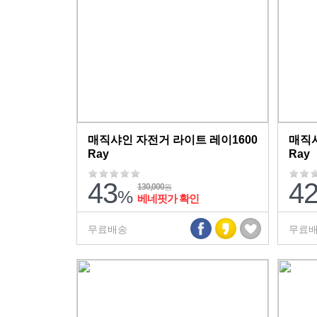
매직샤인 자전거 라이트 레이1600
매직샤
Ray
Ray
43
4
130,000
원
%
베네핏가 확인
무료배송
무료