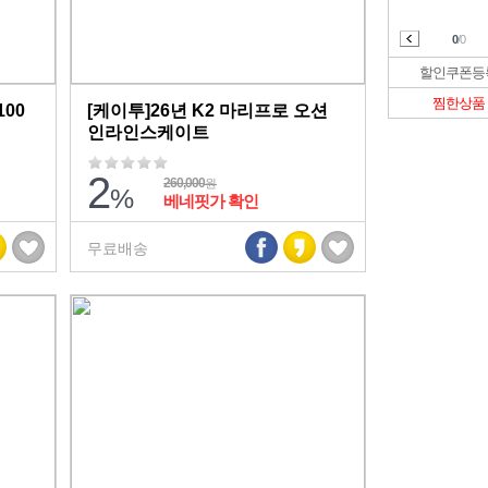
0
/0
할인쿠폰
등
찜한상품
00
[케이투]26년 K2 마리프로 오션
인라인스케이트
2
260,000
원
%
베네핏가 확인
무료배송