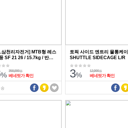
26,삼천리자전거] MTB형 레스
토픽 사이드 엔트리 물통케
 SF 21 26 / 15.7kg / 반조
SHUTTLE SIDECAGE L/R
무료배송
3
3
358,000
12,000
원
원
%
%
베네핏가 확인
베네핏가 확인
배송