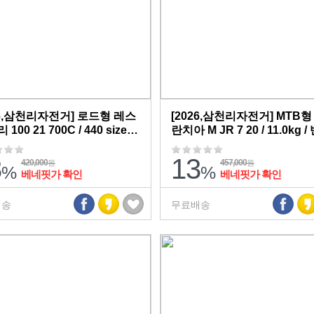
26,삼천리자전거] 로드형 레스
[2026,삼천리자전거] MTB형
100 21 700C / 440 size /
란치아 M JR 7 20 / 11.0kg 
8kg / 반조립,무료배송
립,무료배송
3
13
420,000
457,000
원
원
%
%
베네핏가 확인
베네핏가 확인
배송
무료배송