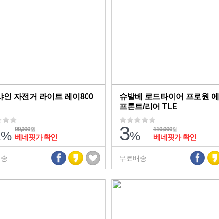
인 자전거 라이트 레이800
슈발베 로드타이어 프로원 
프론트/리어 TLE
2
3
90,000
110,000
원
원
%
%
베네핏가 확인
베네핏가 확인
배송
무료배송