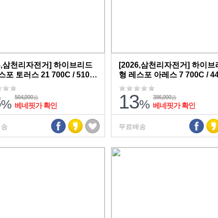
26,삼천리자전거] 하이브리드
[2026,삼천리자전거] 하이
포 토러스 21 700C / 510
형 레스포 아레스 7 700C / 4
 / 12.9kg / 반조립,무료배송
size /14.0kg / 반조립,무료
3
13
504,000
386,000
원
원
%
%
베네핏가 확인
베네핏가 확인
배송
무료배송