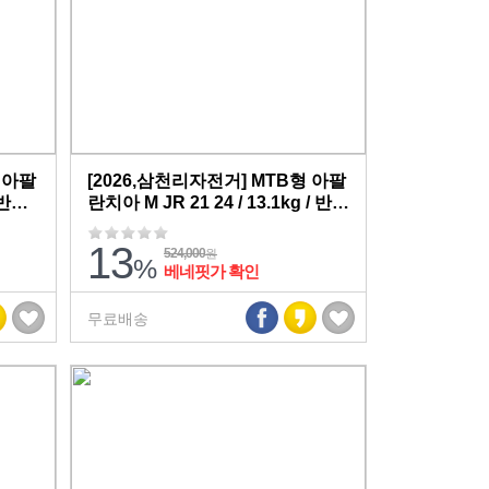
 아팔
[2026,삼천리자전거] MTB형 아팔
/ 반조
란치아 M JR 21 24 / 13.1kg / 반조
립,무료배송
13
524,000
원
%
베네핏가 확인
무료배송