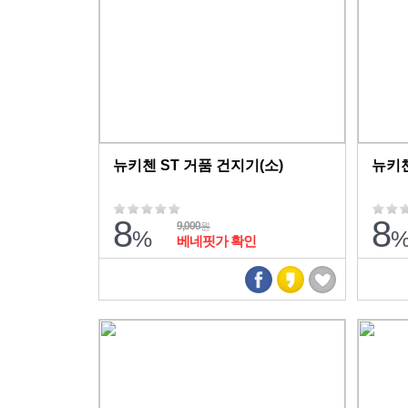
뉴키첸 ST 거품 건지기(소)
뉴키첸
8
8
9,000
원
%
베네핏가 확인