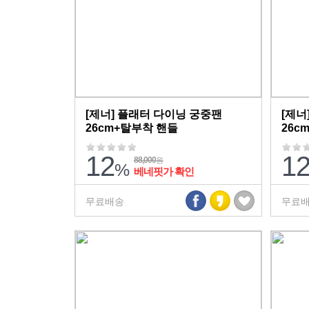
[제너] 플래터 다이닝 궁중팬
[제너
26cm+탈부착 핸들
26c
12
1
88,000
원
%
베네핏가 확인
무료배송
무료