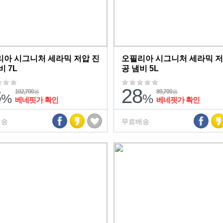
아 시그니처 세라믹 저압 진
오필리아 시그니처 세라믹 저
비 7L
공 냄비 5L
8
28
102,700
89,700
원
원
%
%
베네핏가 확인
베네핏가 확인
배송
무료배송