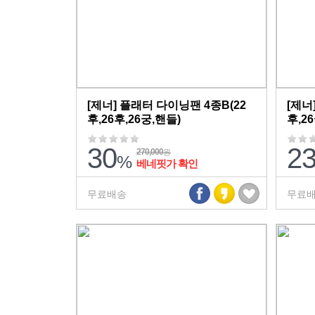
[제너] 플래터 다이닝팬 4종B(22
[제너
후,26후,26궁,핸들)
후,2
30
2
270,000
원
%
베네핏가 확인
무료배송
무료