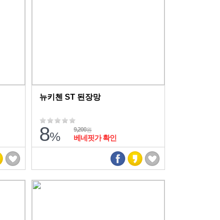
뉴키첸 ST 된장망
8
9,200
원
%
베네핏가 확인