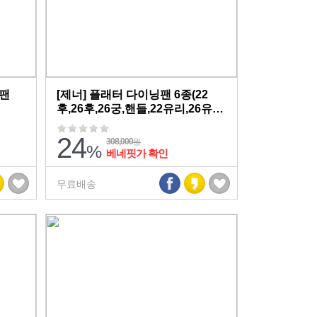
이팬
[제너] 플래터 다이닝팬 6종(22
후,26후,26궁,핸들,22유리,26유
리)
24
308,000
원
%
베네핏가 확인
무료배송