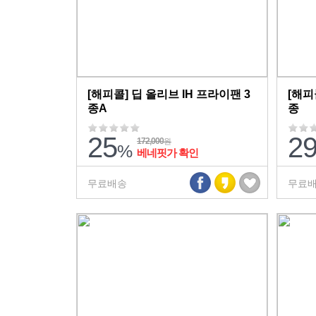
[해피콜] 딥 올리브 IH 프라이팬 3
[해피
종A
종
25
2
172,000
원
%
베네핏가 확인
무료배송
무료