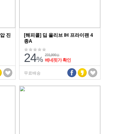
압 진
[해피콜] 딥 올리브 IH 프라이팬 4
종A
24
231,000
원
%
베네핏가 확인
무료배송