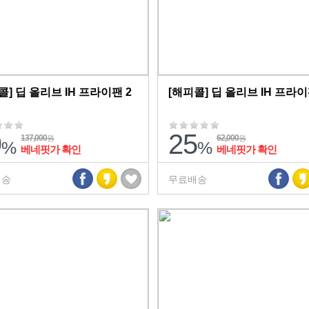
콜] 딥 올리브 IH 프라이팬 2
[해피콜] 딥 올리브 IH 프라
9
25
137,000
62,000
원
원
%
%
베네핏가 확인
베네핏가 확인
배송
무료배송