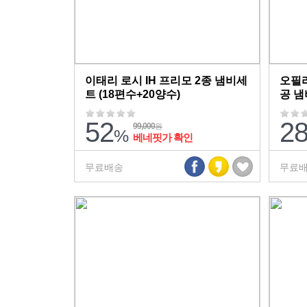
이태리 로시 IH 프리모 2종 냄비세
오필리
트 (18편수+20양수)
공 냄
52
2
99,000
원
%
베네핏가 확인
무료배송
무료