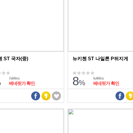
 ST 국자(중)
뉴키첸 ST 나일론 P뒤지게
8
7,000
5,400
원
원
%
%
베네핏가 확인
베네핏가 확인