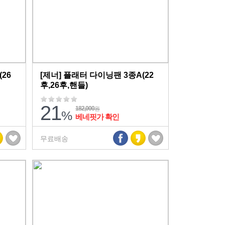
26
[제너] 플래터 다이닝팬 3종A(22
후,26후,핸들)
21
182,000
원
%
베네핏가 확인
무료배송