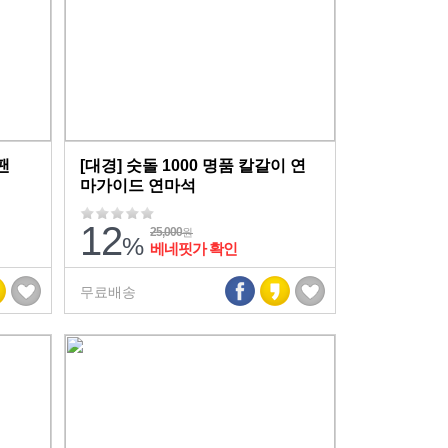
팬
[대경] 숫돌 1000 명품 칼갈이 연
마가이드 연마석
12
25,000
원
%
베네핏가 확인
무료배송