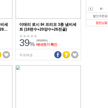
0
/0
할인쿠폰
등
찜한상품
냄비세
이태리 로시 IH 프리모 3종 냄비세
26전
트 (18편수+20양수+26전골)
39
159,000
원
%
베네핏가 확인
무료배송