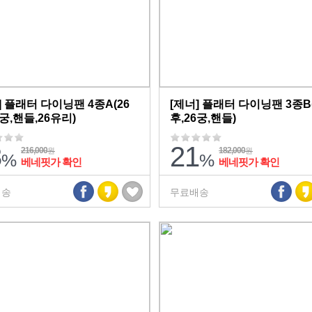
] 플래터 다이닝팬 4종A(26
[제너] 플래터 다이닝팬 3종B(
6궁,핸들,26유리)
후,26궁,핸들)
3
21
216,000
182,000
원
원
%
%
베네핏가 확인
베네핏가 확인
배송
무료배송