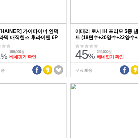
ITHAINER] 가이타이너 인덕
이태리 로시 IH 프리모 5종 
라믹 매직핸즈 후라이팬 6P
트 (18편수+20양수+22양수+
골+26곰솥)
1
45
199,000
249,000
원
원
%
%
베네핏가 확인
베네핏가 확인
배송
무료배송