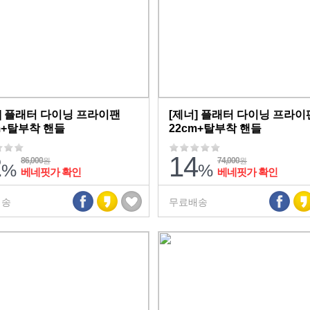
] 플래터 다이닝 프라이팬
[제너] 플래터 다이닝 프라이
m+탈부착 핸들
22cm+탈부착 핸들
2
14
86,000
74,000
원
원
%
%
베네핏가 확인
베네핏가 확인
배송
무료배송