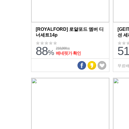
[ROYALFORD] 로얄포드 엠버 디
[GE
너세트14p
션 세
88
5
210,000
원
%
베네핏가 확인
무료