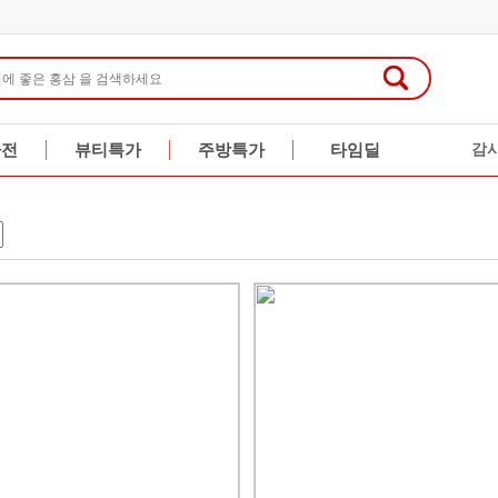
가전
뷰티특가
주방특가
타임딜
감
행