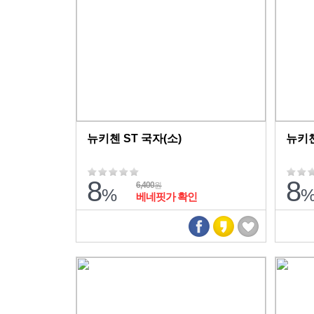
뉴키첸 ST 국자(소)
뉴키첸
8
8
6,400
원
%
베네핏가 확인