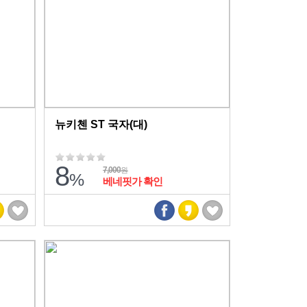
뉴키첸 ST 국자(대)
8
7,000
원
%
베네핏가 확인