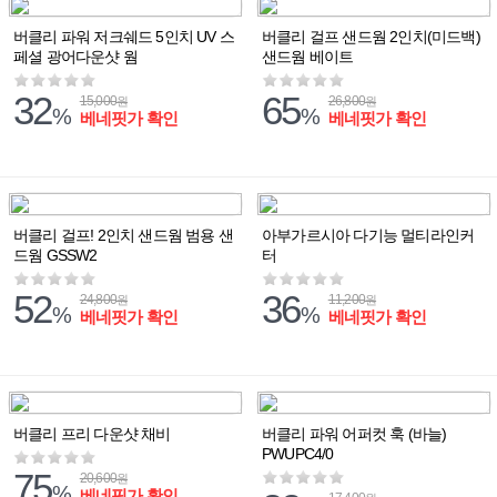
버클리 파워 저크쉐드 5인치 UV 스
버클리 걸프 샌드웜 2인치(미드백)
페셜 광어다운샷 웜
샌드웜 베이트
32
65
15,000
26,800
원
원
%
%
베네핏가 확인
베네핏가 확인
버클리 걸프! 2인치 샌드웜 범용 샌
아부가르시아 다기능 멀티라인커
드웜 GSSW2
터
52
36
24,800
11,200
원
원
%
%
베네핏가 확인
베네핏가 확인
버클리 프리 다운샷 채비
버클리 파워 어퍼컷 훅 (바늘)
PWUPC4/0
75
20,600
원
%
베네핏가 확인