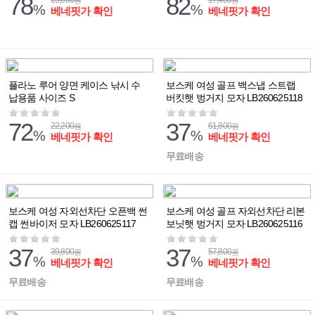
78
82
19,000
17,400
원
원
%
%
베네핏가 확인
베네핏가 확인
플라노 루어 양면 케이스 낚시 수
보스케 여성 골프 백스냅 스트랩
납용품 사이즈 S
버킷햇 벙거지 모자 LB260625118
72
37
22,200
61,800
원
원
%
%
베네핏가 확인
베네핏가 확인
무료배송
보스케 여성 자외선차단 오픈백 썬
보스케 여성 골프 자외선차단 리본
캡 썬바이저 모자 LB260625117
보닛햇 벙거지 모자 LB260625116
37
37
39,800
57,800
원
원
%
%
베네핏가 확인
베네핏가 확인
무료배송
무료배송