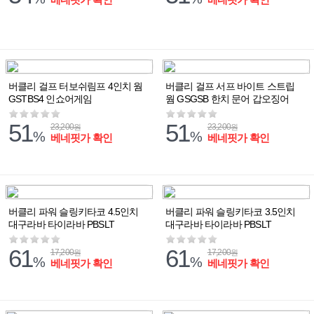
버클리 걸프 터보쉬림프 4인치 웜
버클리 걸프 서프 바이트 스트립
GSTBS4 인쇼어게임
웜 GSGSB 한치 문어 갑오징어
51
51
23,200
23,200
원
원
%
%
베네핏가 확인
베네핏가 확인
버클리 파워 슬링키타코 4.5인치
버클리 파워 슬링키타코 3.5인치
대구라바 타이라바 PBSLT
대구라바 타이라바 PBSLT
61
61
17,200
17,200
원
원
%
%
베네핏가 확인
베네핏가 확인