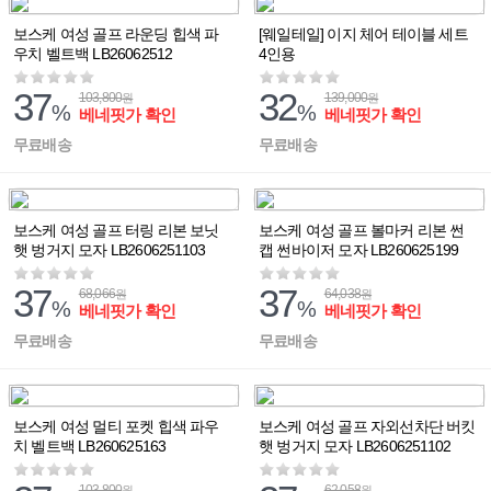
보스케 여성 골프 라운딩 힙색 파
[웨일테일] 이지 체어 테이블 세트
우치 벨트백 LB26062512
4인용
37
32
103,800
139,000
원
원
%
%
베네핏가 확인
베네핏가 확인
무료배송
무료배송
보스케 여성 골프 터링 리본 보닛
보스케 여성 골프 볼마커 리본 썬
햇 벙거지 모자 LB2606251103
캡 썬바이저 모자 LB260625199
37
37
68,066
64,038
원
원
%
%
베네핏가 확인
베네핏가 확인
무료배송
무료배송
보스케 여성 멀티 포켓 힙색 파우
보스케 여성 골프 자외선차단 버킷
치 벨트백 LB260625163
햇 벙거지 모자 LB2606251102
103,800
62,058
원
원