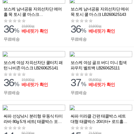
보스케 남녀공용 자외선차단 에어
보스케 남녀공용 자외선차단 메쉬
홀 목 토시 쿨 마스크
목 토시 쿨 마스크 LB260625143
LB260625144
36
36
19,800
19,800
원
원
%
%
베네핏가 확인
베네핏가 확인
무료배송
무료배송
보스케 여성 자외선차단 쿨터치 패
보스케 여성 골프 버디 미니 힙색
턴 나비존 마스크 LB260625141
파우치 벨트백 LB260625111
36
37
19,800
95,800
원
원
%
%
베네핏가 확인
베네핏가 확인
무료배송
무료배송
싸파 선상낚시 분리형 유동식 타이
싸파 미라클 간편 태클박스 세트
라바 80g 5개 세트( 태클박스 포함
대형 태클박스 20리터+ 로드홀더 2
)
개
50,700
71,500
원
원