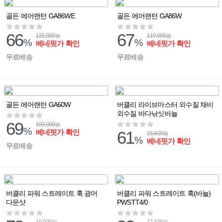
골든 에어랜턴 GA86WE
골든 에어랜턴 GA86W
66
67
131,000
119,000
원
원
%
%
베네핏가 확인
베네핏가 확인
무료배송
무료배송
골든 에어랜턴 GA60W
버클리 라이브마스터 외수질 채비
외수질 바다낚싯바늘
69
109,000
원
%
베네핏가 확인
61
15,400
원
%
베네핏가 확인
무료배송
버클리 파워 스트레이트 훅 광어
버클리 파워 스트레이트 훅(바늘)
다운샷
PWSTT4/0