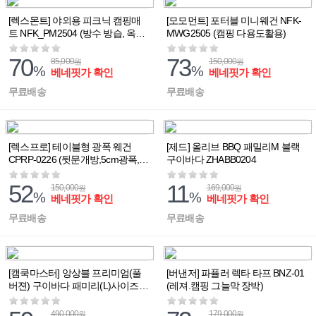
[렉스몬트] 야외용 피크닉 캠핑매
[모모먼트] 포터블 미니웨건 NFK-
트 NFK_PM2504 (방수 방습, 옥스
MWG2505 (캠핑 다용도활용)
포드원단)
70
73
85,000
150,000
원
원
%
%
베네핏가 확인
베네핏가 확인
무료배송
무료배송
[렉스프로] 테이블형 광폭 웨건
[제드] 올리브 BBQ 패밀리M 블랙
CPRP-0226 (뒷문개방,5cm광폭,상
구이바다 ZHABB0204
판포함)
52
11
150,000
169,000
원
원
%
%
베네핏가 확인
베네핏가 확인
무료배송
무료배송
[캠쿡마스터] 앙상블 프리미엄(풀
[버낸저] 파퓰러 렉타 타프 BNZ-01
버젼) 구이바다 패미리(L)사이즈
(레져.캠핑 그늘막 장박)
CCM-PGAS01
490,000
179,000
원
원