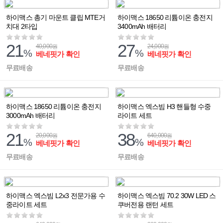
하이맥스 총기 마운트 클립 MTE거
하이맥스 18650 리튬이온 충전지
치대 2타입
3400mAh 배터리
21
27
40,000
24,000
원
원
%
%
베네핏가 확인
베네핏가 확인
무료배송
무료배송
하이맥스 18650 리튬이온 충전지
하이맥스 엑스빔 H3 핸들형 수중
3000mAh 배터리
라이트 세트
21
38
20,000
640,000
원
원
%
%
베네핏가 확인
베네핏가 확인
무료배송
무료배송
하이맥스 엑스빔 L2x3 전문가용 수
하이맥스 엑스빔 70.2 30W LED 스
중라이트 세트
쿠버전용 랜턴 세트