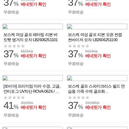
37
37
%
%
베네핏가 확인
베네핏가 확인
무료배송
무료배송
보스케 여성 골프 레터링 리본 버
보스케 여성 골프 리본 오픈 썬캡
킷햇 벙거지 모자 LB2606251101
썬바이저 모자 LB2606251100
37
37
68,054
64,044
원
원
%
%
베네핏가 확인
베네핏가 확인
무료배송
무료배송
[로비아] 프리미엄 미러 수경, 고글,
보스케 골프 스파이크리스 필드 연
안티포그 UV차단 ROVA-0626 / 블
습용 가죽 수제 골프화
랙색상
LB260625173
41
37
39,000
193,800
원
원
%
%
베네핏가 확인
베네핏가 확인
무료배송
무료배송