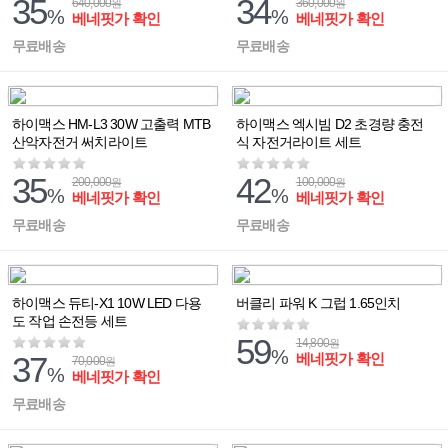
35
34
640,000
360,000
원
원
%
%
베네핏가 확인
베네핏가 확인
무료배송
무료배송
하이맥스 HM-L3 30W 고출력 MTB
하이맥스 엑시빔 D2 초경량 충전
산악자전거 써치라이트
식 자전거라이트 세트
35
42
200,000
100,000
원
원
%
%
베네핏가 확인
베네핏가 확인
무료배송
무료배송
하이맥스 듀티-X1 10W LED 다용
버클리 파워 K 그럽 1.65인치
도 작업 손전등 세트
59
14,800
원
%
37
베네핏가 확인
70,000
원
%
베네핏가 확인
무료배송