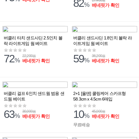
82
17,400
원
%
베네핏가 확인
버클리 타치 샌드사딘 2.5인치 볼
버클리 샌드사딘 1.8인치 볼락 라
락 라이트게임 웜 베이트
이트게임 웜 베이트
72
59
22,200
36,200
원
원
%
%
베네핏가 확인
베네핏가 확인
버클리 걸프 6인치 샌드웜 범용 샌
2+1 [올덴] 쿨링케어 스카프형
드웜 베이트
58.3cm x 4.5cm 6매입
63
10
30,000
45,000
원
원
%
%
베네핏가 확인
베네핏가 확인
무료배송