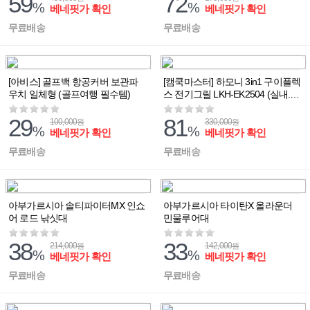
59
72
%
%
베네핏가 확인
베네핏가 확인
무료배송
무료배송
[아비스] 골프백 항공커버 보관파
[캠쿡마스터] 하모니 3in1 구이플렉
우치 일체형 (골프여행 필수템)
스 전기그릴 LKH-EK2504 (실내.야
외용)
29
81
100,000
330,000
원
원
%
%
베네핏가 확인
베네핏가 확인
무료배송
무료배송
아부가르시아 솔티파이터MX 인쇼
아부가르시아 타이탄X 올라운더
어 로드 낚싯대
민물루어대
38
33
214,000
142,000
원
원
%
%
베네핏가 확인
베네핏가 확인
무료배송
무료배송