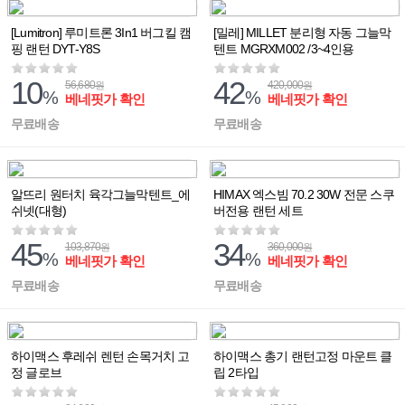
[Lumitron] 루미트론 3In1 버그킬 캠
[밀레] MILLET 분리형 자동 그늘막
핑 랜턴 DYT-Y8S
텐트 MGRXM002 /3~4인용
10
42
56,680
420,000
원
원
%
%
베네핏가 확인
베네핏가 확인
무료배송
무료배송
알뜨리 원터치 육각그늘막텐트_에
HIMAX 엑스빔 70.2 30W 전문 스쿠
쉬넷(대형)
버전용 랜턴 세트
45
34
103,870
360,000
원
원
%
%
베네핏가 확인
베네핏가 확인
무료배송
무료배송
하이맥스 후레쉬 렌턴 손목거치 고
하이맥스 총기 랜턴고정 마운트 클
정 글로브
립 2타입