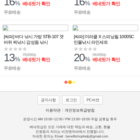
16
16
%
%
베네핏가 확인
베네핏가 확인
무료배송
무료배송
[싸파] 바다 낚시 가방 STB-107 갯
[싸파] 미라클 X 스피닝릴 1000SC
바위 찌낚시 감성돔 낚시
민물낚시 라인세트
13
20
79,000
94,000
원
원
%
%
베네핏가 확인
베네핏가 확인
무료배송
무료배송
공지사항
로그인
PC버전
이용약관
개인정보취급방침
운영시간 AM 10:00~12:00 / PM 13:00~18:00 주말 공휴일 휴무
베네핏샵은 모든 거래에 대한 책임과 배송, 교환, 환불
민원등의 처리는 비전벤처㈜에서 진행합니다.
자세한 문의는 Email : benefitshophelp@gmail.com