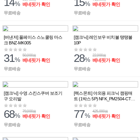
14
15
%
%
베네핏가 확인
베네핏가 확인
무료배송
무료배송
[버낸저] 풀페이스 스노쿨링 마스
[캠크닉] 레인보우 비치볼 탱탱볼
크 BNZ-MK005
10P
31
28
50,000
22,000
원
원
%
%
베네핏가 확인
베네핏가 확인
무료배송
무료배송
[캠크닉] 수영.스킨스쿠버 보조기
[렉스몬트] 야외용 피크닉 캠핑매
구 오리발
트 (1박스 5P) NFK_PM2504-CT
(방수 방습, 옥스포드원단)
68
77
79,000
425,000
원
원
%
%
베네핏가 확인
베네핏가 확인
무료배송
무료배송