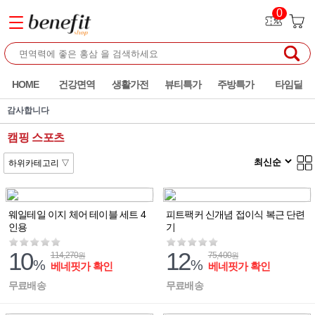
0
HOME
건강면역
생활가전
뷰티특가
주방특가
타임딜
행복한 특가혜택! 베네핏샵 즐거운 쇼핑 되세요
감사합니다
캠핑 스포츠
웨일테일 이지 체어 테이블 세트 4
피트팩커 신개념 접이식 복근 단련
인용
기
10
12
114,270
75,400
원
원
%
%
베네핏가 확인
베네핏가 확인
무료배송
무료배송