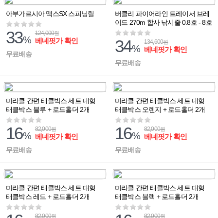
아부가르시아 맥스SX 스피닝릴
버클리 파이어라인 트레이서 브레
이드 270m 합사 낚시줄 0.8호 - 8호
33
124,000
원
%
베네핏가 확인
34
134,600
원
%
베네핏가 확인
무료배송
무료배송
미라클 간편 태클박스 세트 대형
미라클 간편 태클박스 세트 대형
태클박스 블루 + 로드홀더 2개
태클박스 오렌지 + 로드홀더 2개
16
16
82,000
82,000
원
원
%
%
베네핏가 확인
베네핏가 확인
무료배송
무료배송
미라클 간편 태클박스 세트 대형
미라클 간편 태클박스 세트 대형
태클박스 레드 + 로드홀더 2개
태클박스 블랙 + 로드홀더 2개
82,000
82,000
원
원